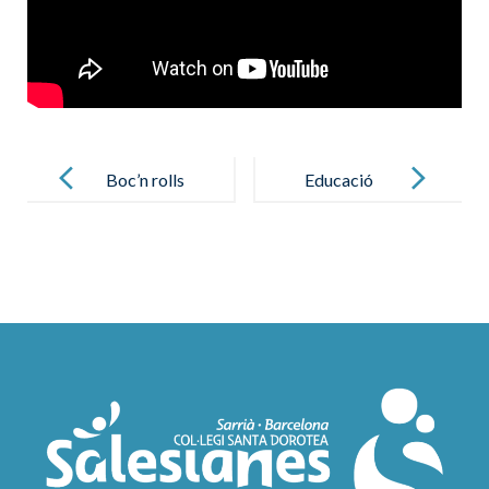
Post
navigation
Boc’n rolls
Educació
aconseguits!
multilingüe en
una era global