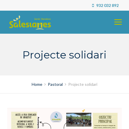
Skip
932 032 892
to
content
Projecte solidari
Home
Pastoral
Projecte solidari