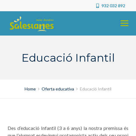
Skip
932 032 892
to
content
Educació Infantil
Home
Oferta educativa
Educació Infantil
Des d’educació Infantil (3 a 6 anys) la nostra premissa és
que l’alumnat esdevingui protagonista actiu dels seu propi