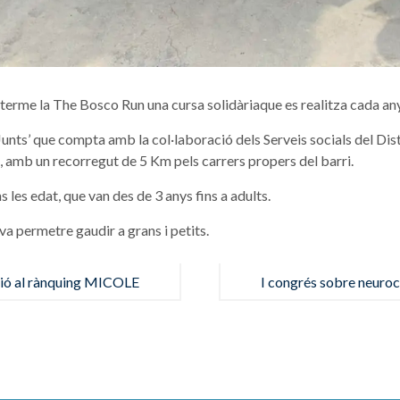
terme la The Bosco Run una cursa solidàriaque es realitza cada any 
Junts’ que compta amb la col·laboració dels Serveis socials del Dist
, amb un recorregut de 5 Km pels carrers propers del barri.
s les edat, que van des de 3 anys fins a adults.
 va permetre gaudir a grans i petits.
ció al rànquing MICOLE
I congrés sobre neuroc