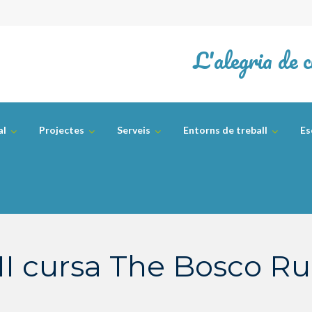
L'alegria de c
al
Projectes
Serveis
Entorns de treball
Es
II cursa The Bosco Ru