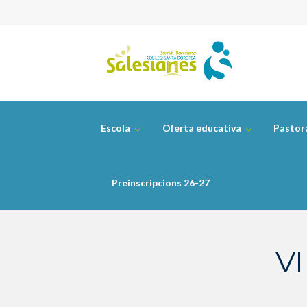
Skip
to
content
Escola
Oferta educativa
Pastor
Preinscripcions 26-27
VI