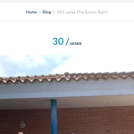
Home
Blog
VIII cursa The Bosco Run!!
30 /
GENER