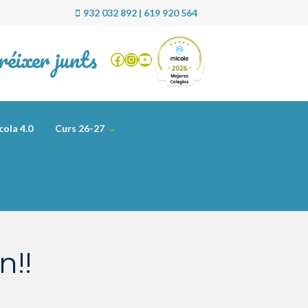
932 032 892 | 619 920 564
réixer junts
Facebook
Instagram
YouTube
cola 4.0
Curs 26-27
n!!