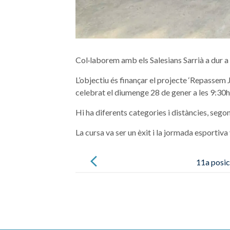
Col·laborem amb els Salesians Sarrià a dur a 
L’objectiu és finançar el projecte ‘Repassem 
celebrat el diumenge 28 de gener a les 9:30h
Hi ha diferents categories i distàncies, segon
La cursa va ser un èxit i la jormada esportiva
Post
navigation
11a posi