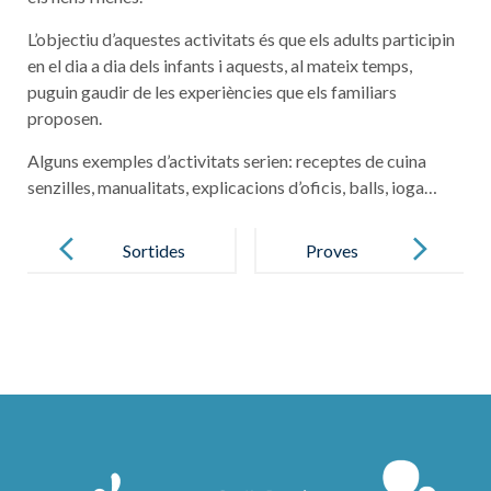
L’objectiu d’aquestes activitats és que els adults participin
en el dia a dia dels infants i aquests, al mateix temps,
puguin gaudir de les experiències que els familiars
proposen.
Alguns exemples d’activitats serien: receptes de cuina
senzilles, manualitats, explicacions d’oficis, balls, ioga…
Post
navigation
Sortides
Proves
culturals i
d’avaluació a
lúdiques
EP i ESO