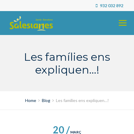
Skip
932 032 892
to
content
Les famílies ens
expliquen…!
Home
Blog
Les famílies ens expliquen…!
20 /
MARÇ