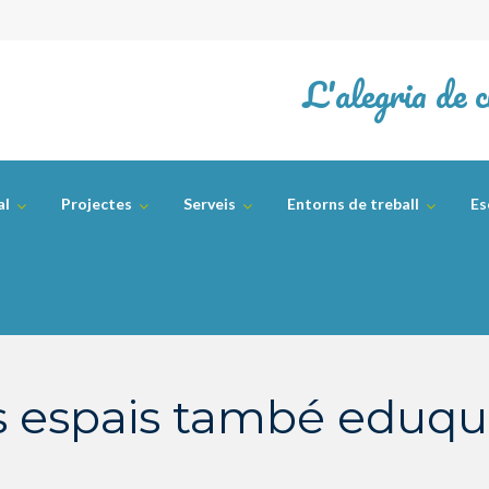
L'alegria de c
al
Projectes
Serveis
Entorns de treball
Es
s espais també eduq