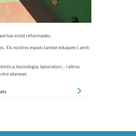
 que han estat reformades.
os. Els nostres espais també eduquen i, amb
bòtica, tecnologia, laboratori… i altres
ostre alumnat.
dats