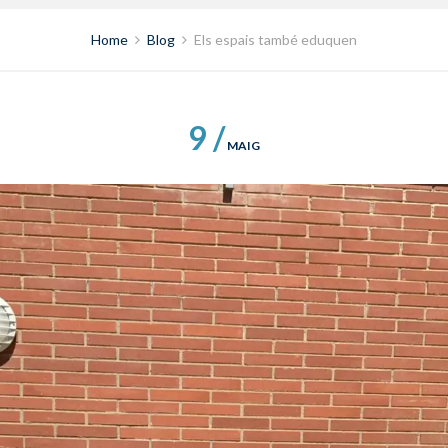
Home
Blog
Els espais també eduquen
9 /
MAIG