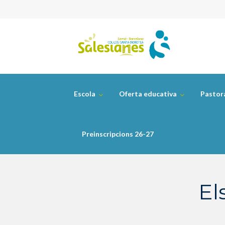
Skip
to
content
Escola
Oferta educativa
Pastor
Preinscripcions 26-27
El