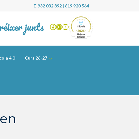
932 032 892 | 619 920 564
réixer junts
Facebook
Instagram
YouTube
cola 4.0
Curs 26-27
uen