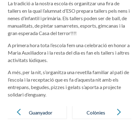
La tradició a la nostra escola és organitzar una fira de
tallers en la qual l’alumnat d’ESO prepara tallers pels nens i
nenes d’infantil i primària. Els tallers poden ser de ball, de
manualitats, de pintar samarretes, esports, gimcanas i la
gran esperada Casa del terror!!!!
A primera hora tota l’escola fem una celebració en honor a
Maria Auxiliadora i la resta del dia es fan els tallers i altres
activitats lúdiques.
A més, per la nit, s’organitza una revetlla familiar al pati de
l’escola i la receptació que es fa d’aquesta nit amb els
entrepans, begudes, pizzes i gelats s’aporta a projecte
solidari d’enguany.
Post
navigation
Guanyador
Colònies
del concurs de
súper
dibuix BBVA
divertides!