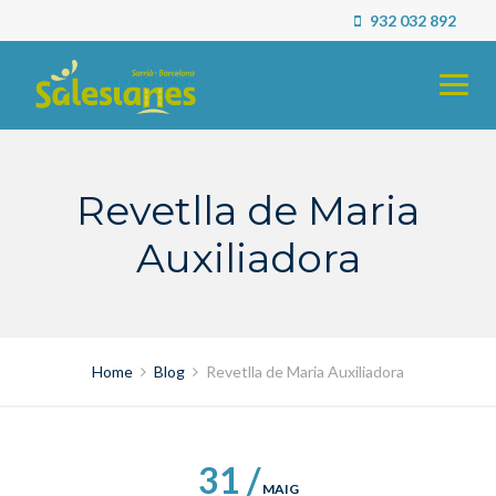
Skip
932 032 892
to
content
Revetlla de Maria
Auxiliadora
Home
Blog
Revetlla de Maria Auxiliadora
31 /
MAIG