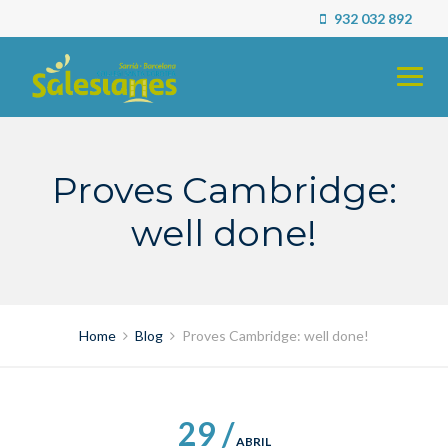
Skip
932 032 892
to
content
Proves Cambridge:
well done!
Home
Blog
Proves Cambridge: well done!
29 /
ABRIL