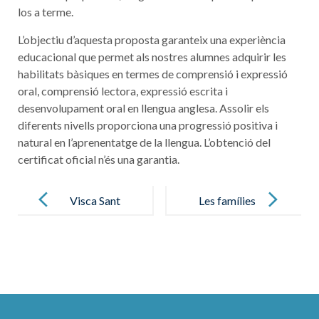
los a terme.
L’objectiu d’aquesta proposta garanteix una experiència
educacional que permet als nostres alumnes adquirir les
habilitats bàsiques en termes de comprensió i expressió
oral, comprensió lectora, expressió escrita i
desenvolupament oral en llengua anglesa. Assolir els
diferents nivells proporciona una progressió positiva i
natural en l’aprenentatge de la llengua. L’obtenció del
certificat oficial n’és una garantia.
Post
navigation
Visca Sant
Les famílies
Jordi, la
ens
princesa i el
expliquen…
drac!