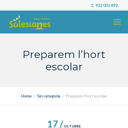
Skip
932 032 892
to
content
Preparem l’hort
escolar
Home
Sin categoría
Preparem l’hort escolar
17 /
OCTUBRE