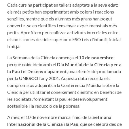
Cada curs ha participat en tallers adaptats a la seva edat:
els més petits han experimentat amb colors i reaccions
senzilles, mentre que els alumnes més grans han pogut
convertir-se en científics i ensenyar experimenst als més
petits. Aprofitem per realitzar activitats intercicles entre
els nois i noies de cicle superior o ESO i els d’infantil, inicial
i mitjà.
La Setmana de la Ciència comença el
10 de novembre
perquè coincideix amb el
Dia Mundial de la Ciència per a
la Pau i el Desenvolupament
, una efemèride proclamada
per la
UNESCO
l’any 2001. Aquesta data recorda els
compromisos adquirits a la Conferència Mundial sobre la
Ciència per utilitzar el coneixement científic en benefici de
les societats, fomentant la pau, el desenvolupament
sostenible i la reducció de la pobresa.
A més, el 10 de novembre marca l’inici de la
Setmana
Internacional de la Ciència i la Pau
, que se celebra des de