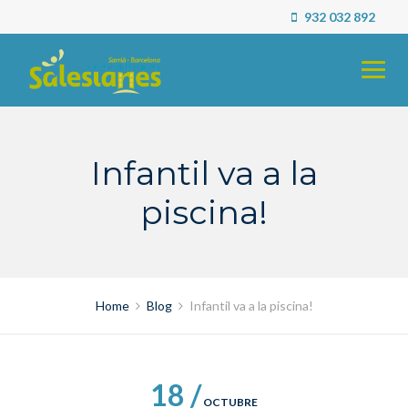
Skip
932 032 892
to
content
Infantil va a la
piscina!
Home
Blog
Infantil va a la piscina!
18 /
OCTUBRE