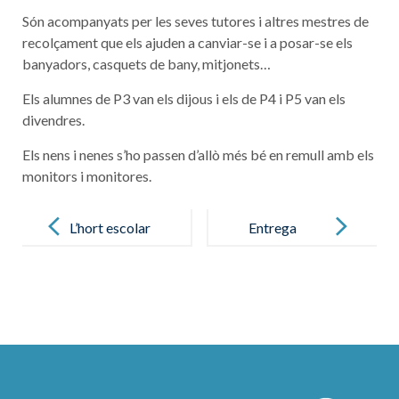
Són acompanyats per les seves tutores i altres mestres de
recolçament que els ajuden a canviar-se i a posar-se els
banyadors, casquets de bany, mitjonets…
Els alumnes de P3 van els dijous i els de P4 i P5 van els
divendres.
Els nens i nenes s’ho passen d’allò més bé en remull amb els
monitors i monitores.
Post
navigation
L’hort escolar
Entrega
en marxa!
diplomes de
Cambridge