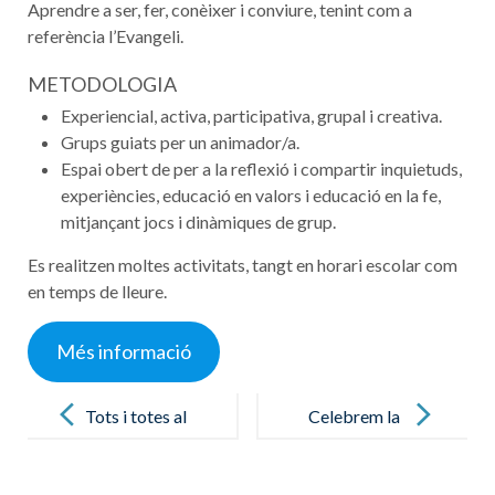
Aprendre a ser, fer, conèixer i conviure, tenint com a
referència l’Evangeli.
METODOLOGIA
Experiencial, activa, participativa, grupal i creativa.
Grups guiats per un animador/a.
Espai obert de per a la reflexió i compartir inquietuds,
experiències, educació en valors i educació en la fe,
mitjançant jocs i dinàmiques de grup.
Es realitzen moltes activitats, tangt en horari escolar com
en temps de lleure.
Més informació
Post
navigation
Tots i totes al
Celebrem la
laboratori!
Castanyada!