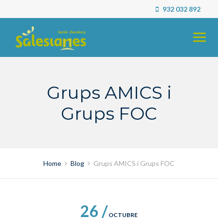
Skip
932 032 892
to
content
Grups AMICS i
Grups FOC
Home
Blog
Grups AMICS i Grups FOC
26 /
OCTUBRE