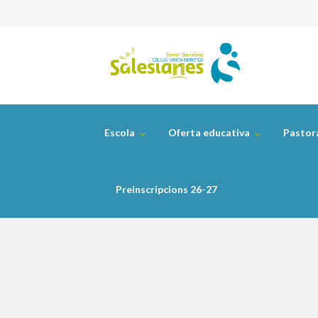
Skip
to
content
Escola
Oferta educativa
Pastor
Preinscripcions 26-27