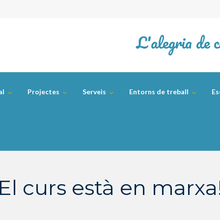
L'alegria de c
al
Projectes
Serveis
Entorns de treball
Es
El curs està en marxa