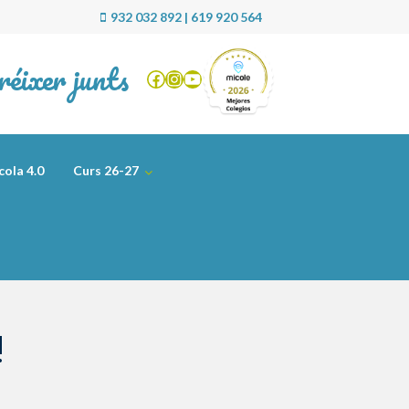
932 032 892 | 619 920 564
réixer junts
Facebook
Instagram
YouTube
cola 4.0
Curs 26-27
!