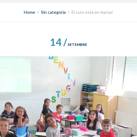
Home
Sin categoría
El curs està en marxa!
14 /
SETEMBRE