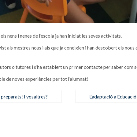
ls nens i nenes de l’escola ja han iniciat les seves activitats.
st als mestres nous i als que ja coneixien i han descobert els nous 
tutors o tutores i s’ha establert un primer contacte per saber com s
ple de noves experiències per tot l’alumnat!
preparats! I vosaltres?
L’adaptació a Educació 