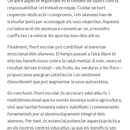
Un altre aspecte important és el foment de valors com la
responsabilitat i el treball en equip. Cuidar un hort
requereix dedicació i compromís, i els alumnes han de
treballar junts per aconseguir els seus objectius. Aquesta
col·laboració els ensenya a comunicar-se, a resoldre
conflictes i a valorar les aportacions dels altres.
Finalment, l’hort escolar pot contribuir al benestar
emocional dels alumnes. El temps passat a l’aire lliure té
efectes beneficiosos sobre la salut mental. A més, veure el
resultat del seu treball —els fruits, les verdures o les flors—
proporciona una gran satisfacció i un sentiment
d’assoliment que pot augmentar la seva autoestima.
En conclusió, l’hort escolar és un recurs educatiu ric i
multidimensional que no només ensenya sobre agricultura,
sinó que també fomenta valors, habilitats i coneixements
fonamentals per al desenvolupament integral dels
alumnes. Per tant, és essencial potenciar aquesta pràctica
en els nostres centres educatius, ja que els beneficis són