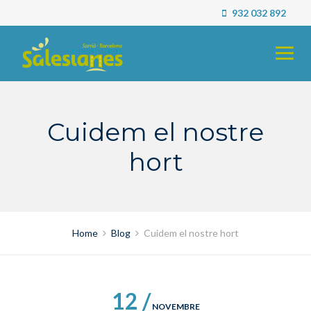
Skip
932 032 892
to
content
Cuidem el nostre
hort
Home
Blog
Cuidem el nostre hort
12 /
NOVEMBRE