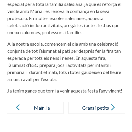
especial per a tota la família salesiana, ja que es reforça el
vincle amb Maria i es renova la confiança en la seva
protecció. En moltes escoles salesianes, aquesta
celebració inclou activitats, pregàries i actes festius que
uneixen alumnes, professors i famílies.
A la nostra escola, comencem el dia amb una celebració
conjunta de tot l’alumnat al pati per després fer la fira tan
esperada per tots els nens i nenes. En aquesta fira,
l’alumnat d’ESO prepara jocs i activitats per infantil i
primària i , durant el matí, tots i totes gaudeixen del lleure
amunt i avall per l’escola.
Ja tenim ganes que torni a venir aquesta festa l’any vinent!
Post
navigation
Maín, la
Grans i petits
nostra
en remull a la
fundadora
piscina!