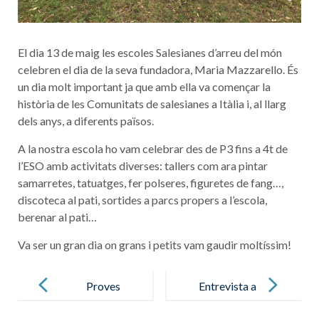
El dia 13 de maig les escoles Salesianes d’arreu del món
celebren el dia de la seva fundadora, Maria Mazzarello. És
un dia molt important ja que amb ella va començar la
història de les Comunitats de salesianes a Itàlia i, al llarg
dels anys, a diferents països.
A la nostra escola ho vam celebrar des de P3 fins a 4t de
l’ESO amb activitats diverses: tallers com ara pintar
samarretes, tatuatges, fer polseres, figuretes de fang…,
discoteca al pati, sortides a parcs propers a l’escola,
berenar al pati…
Va ser un gran dia on grans i petits vam gaudir moltíssim!
Post
navigation
Proves
Entrevista a
Cambridge a
Eduard Iniesta