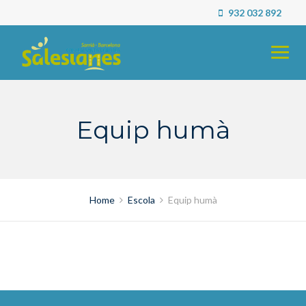
Skip
932 032 892
to
content
Equip humà
Home
Escola
Equip humà