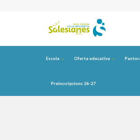
Skip
to
content
Escola
Oferta educativa
Pastor
Preinscripcions 26-27