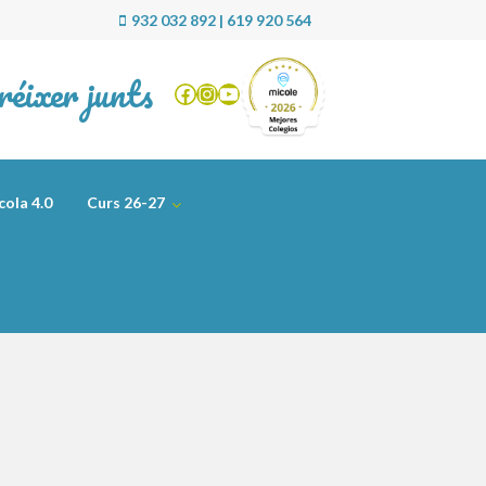
932 032 892 | 619 920 564
réixer junts
Facebook
Instagram
YouTube
cola 4.0
Curs 26-27