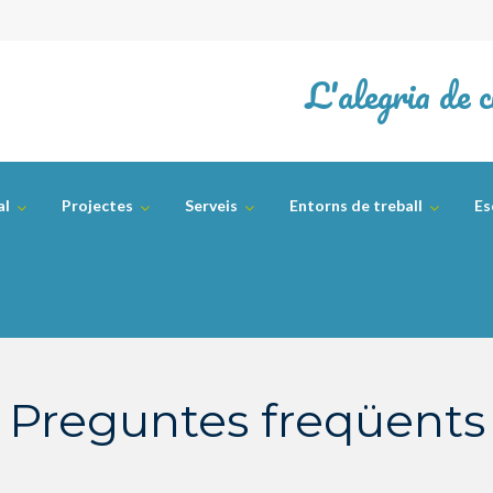
L'alegria de c
al
Projectes
Serveis
Entorns de treball
Es
Preguntes freqüents